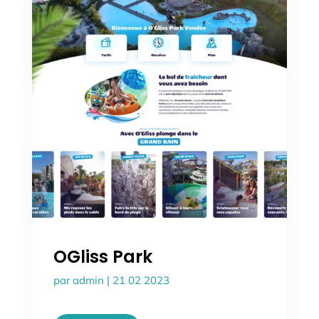
OGliss Park
par
admin
|
21 02 2023