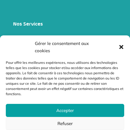
Nos Services
Site internet vitrine
Gérer le consentement aux
Site e-commerce
cookies
Audits
Pour offrir les meilleures expériences, nous utilisons des technologies
telles que les cookies pour stocker et/ou accéder aux informations des
Référencement naturel
appareils. Le fait de consentir à ces technologies nous permettra de
traiter des données telles que le comportement de navigation ou les ID
Netliniking
uniques sur ce site. Le fait de ne pas consentir ou de retirer son
consentement peut avoir un effet négatif sur certaines caractéristiques et
fonctions.
Contact
Accepter
contact@radiusdesign.fr
12 l’Augizière 85150 Le Girouard
Refuser