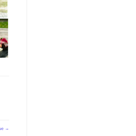
que
→