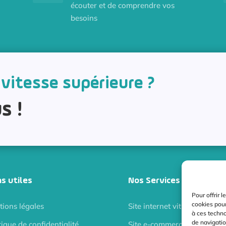
écouter et de comprendre vos
besoins
 vitesse supérieure ?
s !
ns utiles
Nos Services
Pour offrir 
cookies pour
ions légales
Site internet vitrine
à ces techn
de navigatio
tique de confidentialité
Site e-commerce